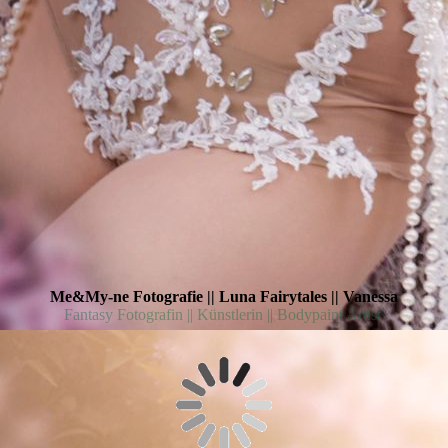
Me&My-ne Fotografie || Luna Fairytales || Vanessa
Fantasy Fotografin || Künstlerin || Bodypaint Artist