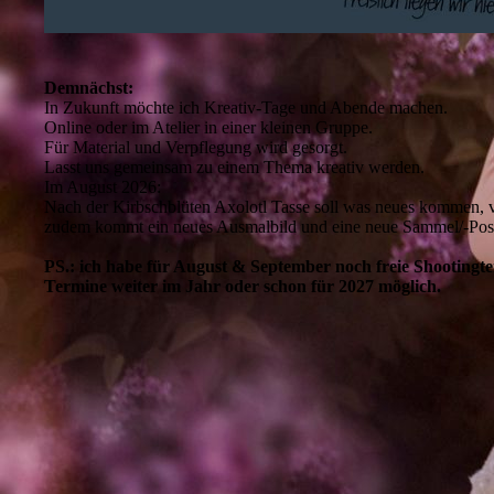
Demnächst:
In Zukunft möchte ich Kreativ-Tage und Abende machen.
Online oder im Atelier in einer kleinen Gruppe.
Für Material und Verpflegung wird gesorgt.
Lasst uns gemeinsam zu einem Thema kreativ werden.
Im August 2026:
Nach der Kirbschblüten Axolotl Tasse soll was neues kommen, v
zudem kommt ein neues Ausmalbild und eine neue Sammel/-Post
PS.: ich habe für August & September noch freie Shootingt
Termine weiter im Jahr oder schon für 2027 möglich.