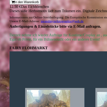
In den Warenkorb
12,50 €
Das Eichhörnchen
Dieses süße Herbstmotiv lädt zum Träumen ein. Digitale Zeichn
Informationen zur Online-Streitbeilegung: Die Europäische Kommission stel
Unsere E-Mail-Adresse:
meandmynefotographie@web.de
Anfertigungen & Einzelstücke bitte via E-Mail anfragen.
Derzeit nehme ich wieder Aufträge für Kostüme/Cosplay an , a
Egal ob Privat, für ein Bühnenoutfit oder ein anderes Event!
FAIRY FLOHMARKT