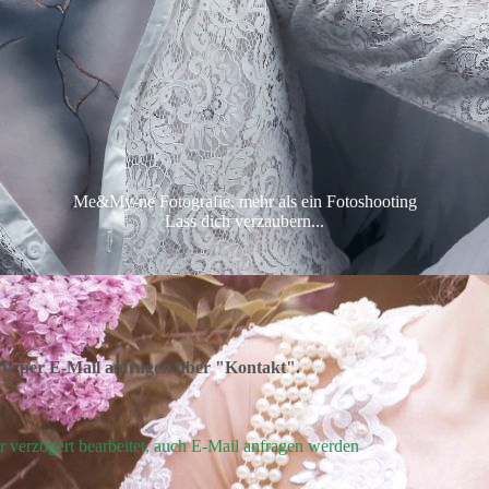
Me&My-ne Fotografie, mehr als ein Fotoshooting
Lass dich verzaubern...
itte per E-Mail anfragen über "Kontakt".
er verzögert bearbeitet, auch E-Mail anfragen werden