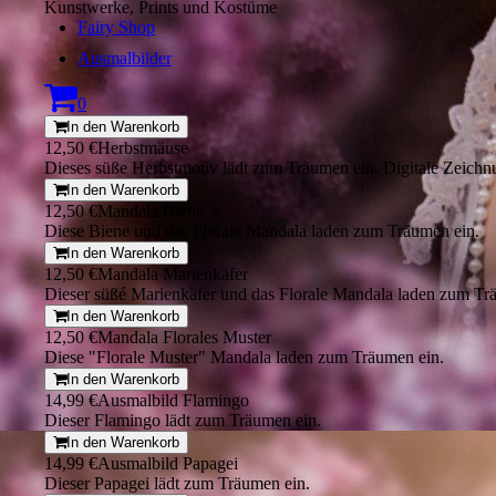
Kunstwerke, Prints und Kostüme
Fairy Shop
Ausmalbilder
0
In den Warenkorb
12,50 €
Herbstmäuse
Dieses süße Herbstmotiv lädt zum Träumen ein. Digitale Zeichn
In den Warenkorb
12,50 €
Mandala Biene
Diese Biene und das Florale Mandala laden zum Träumen ein.
In den Warenkorb
12,50 €
Mandala Marienkäfer
Dieser süßé Marienkäfer und das Florale Mandala laden zum Tr
In den Warenkorb
12,50 €
Mandala Florales Muster
Diese "Florale Muster" Mandala laden zum Träumen ein.
In den Warenkorb
14,99 €
Ausmalbild Flamingo
Dieser Flamingo lädt zum Träumen ein.
In den Warenkorb
14,99 €
Ausmalbild Papagei
Dieser Papagei lädt zum Träumen ein.