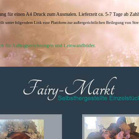
ung für einen A4 Druck zum Ausmalen. Lieferzeit ca. 5-7 Tage ab Zah
lt unter folgendem Link eine Plattform zur außergerichtlichen Beilegung von Strei
uch für Auftragszeichnungen und Leinwandbilder.