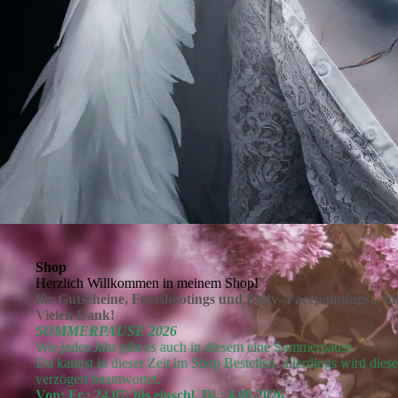
Shop
Herzlich Willkommen in meinem Shop!
für Gutscheine, Fotoshootings und Body-/Facepaintings... b
Vielen Dank!
SOMMERPAUSE 2026
Wie jedes Jahr gibt es auch in diesem eine Sommerpause.
Du kannst in dieser Zeit im Shop Bestellen, allerdings wird dies
verzögert beantwortet.
Von: Fr.: 24.07. bis einschl. Di.: 4.08.2026