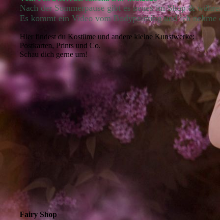
Nach der Sommerpause gibt es neues im Shop & während
Es kommt ein Video vom Bodypainting und ich nehme 
Hier findest du Kostüme und andere kleine Kunstwerke:
Postkarten, Prints und Co.
Schau dich gerne um!
Fairy Shop