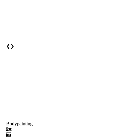
❮
❯
Bodypainting