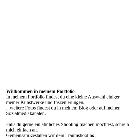
Me&My-ne Fotografie, mehr als ein
Fotoshooting
Lass dich verzaubern...
Willkommen in meinem Portfolio
In meinem Portfolio findest du eine kleine Auswahl einiger
meiner Kunstwerke und Inszenierungen.
...weitere Fotos findest du in meinem Blog oder auf meinen
Sozialmediakanälen.
Falls du gerne ein ähnliches Shooting machen möchtest, schreib
mich einfach an.
Gemeinsam gestalten wir dein Traumshooting.