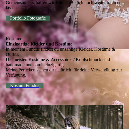
Gemeinsam erschaffen wir Bilder, die dich noch weiter träumen
lassen.
Portfolio Fotografie
Kostüme
Einzigartige Kleider und Kostüme
In meinem Fundus findest du unzählige Kleider, Kostüme &
Outfits.
Die meisten Kostüme & Accessoires / Kopfschmuck sind
handmade und somit einzigartig.
Meine Perücken stehen dir natürlich für deine Verwandlung zur
Verfügung.
Kostüm Fundus