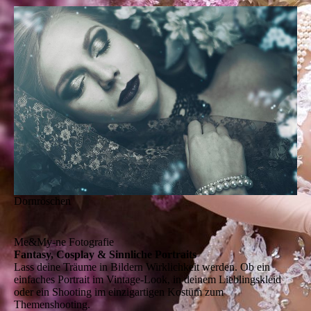
Dornröschen
Me&My-ne Fotografie
Fantasy, Cosplay & Sinnliche Portraits
Lass deine Träume in Bildern Wirklichkeit werden. Ob ein
einfaches Portrait im Vintage-Look, in deinem Lieblingskleid
oder ein Shooting im einzigartigen Kostüm zum
Themenshooting.