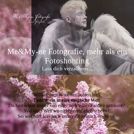
Me&My-ne Fotografie, mehr als ein
Fotoshooting
Lass dich verzaubern...
Willkommen in meiner bunten Welt
Tauche ein in eine magische Welt.
Du hast schon immer von einer Welt voller Fantasy geträumt?
Von einer Welt wo nichts unmöglich scheint?
Sei wer oder was auch immer dir möglich erscheint.