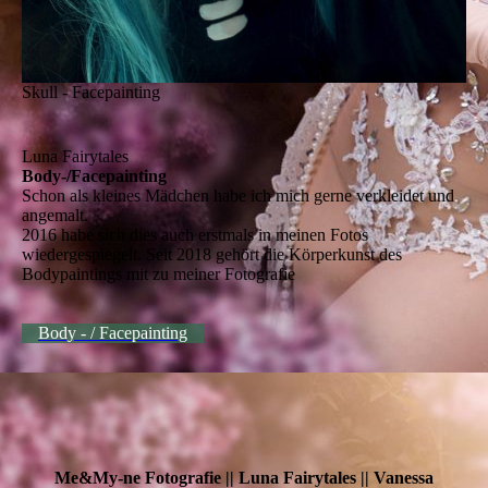
Skull - Facepainting
Luna Fairytales
Body-/Facepainting
Schon als kleines Mädchen habe ich mich gerne verkleidet und
angemalt.
2016 habe sich dies auch erstmals in meinen Fotos
wiedergespiegelt. Seit 2018 gehört die Körperkunst des
Bodypaintings mit zu meiner Fotografie
Body - / Facepainting
Me&My-ne Fotografie || Luna Fairytales || Vanessa